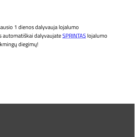
ausio 1 dienos dalyvauja lojalumo
ūs automatiškai dalyvaujate
SPRINTAS
lojalumo
sėkmingų diegimų!