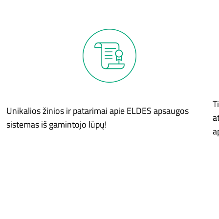
T
Unikalios žinios ir patarimai apie ELDES apsaugos
a
sistemas iš gamintojo lūpų!
a