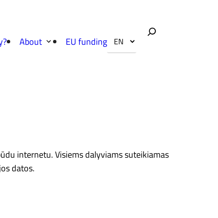
y?
About
EU funding
būdu internetu. Visiems dalyviams suteikiamas
jos datos.