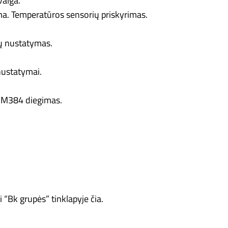
valga.
ma. Temperatūros sensorių priskyrimas.
jų nustatymas.
nustatymai.
SIM384 diegimas.
 “Bk grupės” tinklapyje čia.