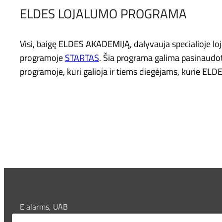
ELDES LOJALUMO PROGRAMA
Visi, baigę ELDES AKADEMIJĄ, dalyvauja specialioje 
programoje
STARTAS
. Šia programa galima pasinaudot
programoje, kuri galioja ir tiems diegėjams, kurie E
E alarms, UAB
Adresas: Saulėtekio al. 15-1, LT-10224 Vilnius , Lithuania