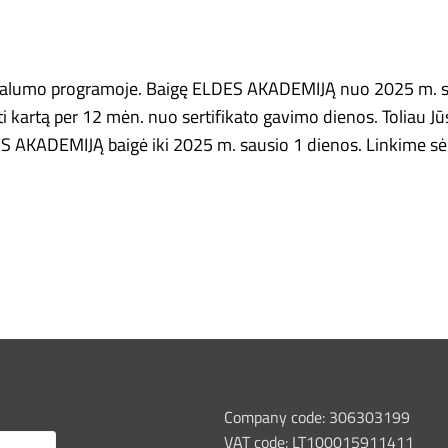
lojalumo programoje. Baigę ELDES AKADEMIJĄ nuo 2025 m. s
i kartą per 12 mėn. nuo sertifikato gavimo dienos. Toliau J
LDES AKADEMIJĄ baigė iki 2025 m. sausio 1 dienos. Linkime 
Company code: 306303199
VAT code: LT100015911411