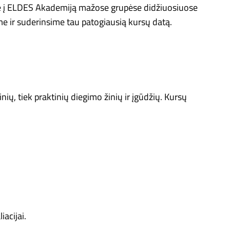
iame į ELDES Akademiją mažose grupėse didžiuosiuose
me ir suderinsime tau patogiausią kursų datą.
ų, tiek praktinių diegimo žinių ir įgūdžių. Kursų
acijai.