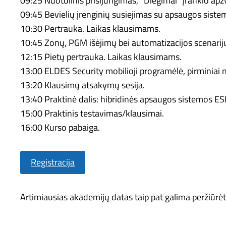
09:25 Nuotolinis prisijungimas, “Diegimai” įrankio apž
09:45 Bevielių įrenginių susiejimas su apsaugos siste
10:30 Pertrauka. Laikas klausimams.
10:45 Zonų, PGM išėjimų bei automatizacijos scenari
12:15 Pietų pertrauka. Laikas klausimams.
13:00 ELDES Security mobilioji programėlė, pirminiai 
13:20 Klausimų atsakymų sesija.
13:40 Praktinė dalis: hibridinės apsaugos sistemos E
15:00 Praktinis testavimas/klausimai.
16:00 Kurso pabaiga.
Registracija
Artimiausias akademijų datas taip pat galima peržiūrėti