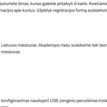
utumėte žinias, kurias galėsite pritaikyti iš karto. Kvieč
cijos apie kursus. Užpildyk registracijos formą susisieksi
Lietuvos miestuose. Akademijos metu suteiksime tiek teorini
e miestuose.
konfigūravimas naudojant USB, įrenginio paruošimas instali