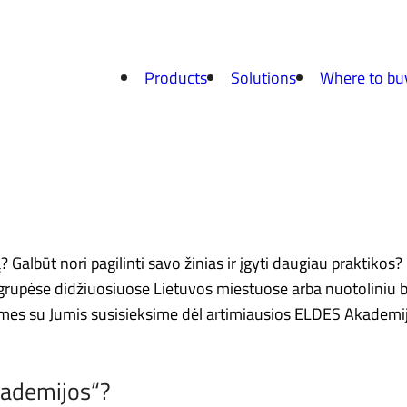
Products
Solutions
Where to bu
albūt nori pagilinti savo žinias ir įgyti daugiau praktikos?
grupėse didžiuosiuose Lietuvos miestuose arba nuotoliniu 
ir mes su Jumis susisieksime dėl artimiausios ELDES Akademi
Akademijos“?