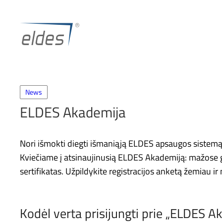
Skip
to
content
News
ELDES Akademija
Nori išmokti diegti išmaniąją ELDES apsaugos sistemą? G
Kviečiame į atsinaujinusią ELDES Akademiją: mažose 
sertifikatas. Užpildykite registracijos anketą žemiau 
Kodėl verta prisijungti prie „ELDES 