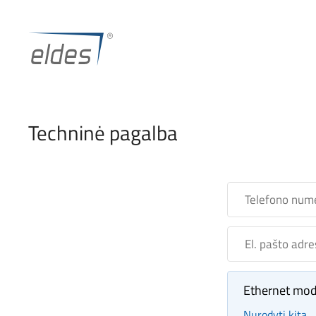
Skip
to
content
Techninė pagalba
Telefono
numeris
El.
pašto
adresas
Ethernet mo
Nurodyti kitą