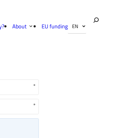
y?
About
EU funding
*
*